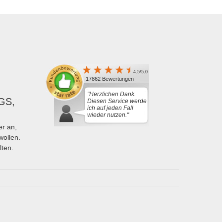
4.5/5.0
17862 Bewertungen
"Herzlichen Dank.
GS,
Diesen Service werde
ich auf jeden Fall
wieder nutzen."
r an,
wollen.
lten.