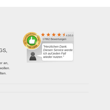
4.5/5.0
17862 Bewertungen
"Herzlichen Dank.
GS,
Diesen Service werde
ich auf jeden Fall
wieder nutzen."
r an,
wollen.
lten.