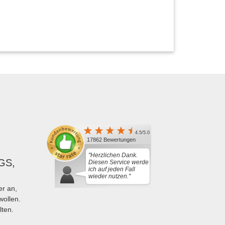
4.5/5.0
17862 Bewertungen
"Herzlichen Dank.
GS,
Diesen Service werde
ich auf jeden Fall
wieder nutzen."
r an,
wollen.
lten.