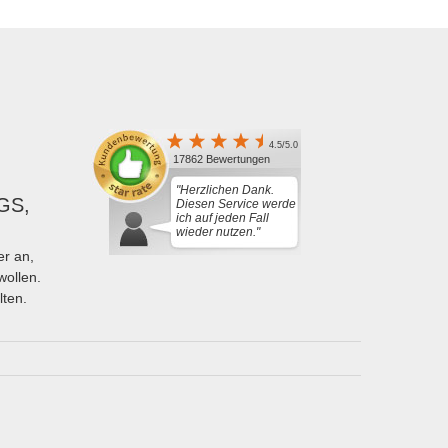
4.5/5.0
17862 Bewertungen
"Herzlichen Dank.
GS,
Diesen Service werde
ich auf jeden Fall
wieder nutzen."
r an,
wollen.
lten.