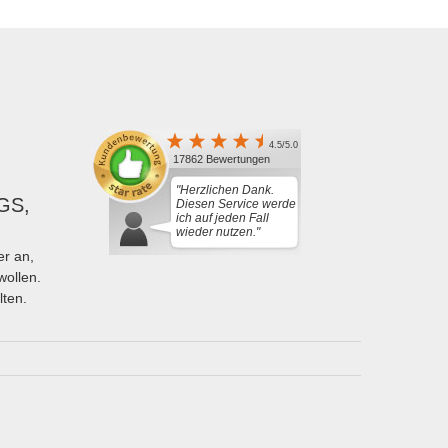
4.5/5.0
17862 Bewertungen
"Herzlichen Dank.
GS,
Diesen Service werde
ich auf jeden Fall
wieder nutzen."
r an,
wollen.
lten.