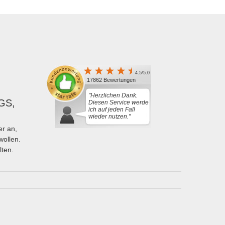
4.5/5.0
17862 Bewertungen
"Herzlichen Dank.
GS,
Diesen Service werde
ich auf jeden Fall
wieder nutzen."
r an,
wollen.
lten.