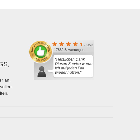
4.5/5.0
17862 Bewertungen
"Herzlichen Dank.
GS,
Diesen Service werde
ich auf jeden Fall
wieder nutzen."
r an,
wollen.
lten.