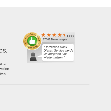
4.5/5.0
17862 Bewertungen
"Herzlichen Dank.
GS,
Diesen Service werde
ich auf jeden Fall
wieder nutzen."
r an,
wollen.
lten.