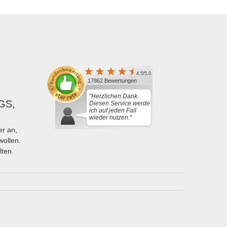
4.5/5.0
17862 Bewertungen
"Herzlichen Dank.
GS,
Diesen Service werde
ich auf jeden Fall
wieder nutzen."
r an,
wollen.
lten.