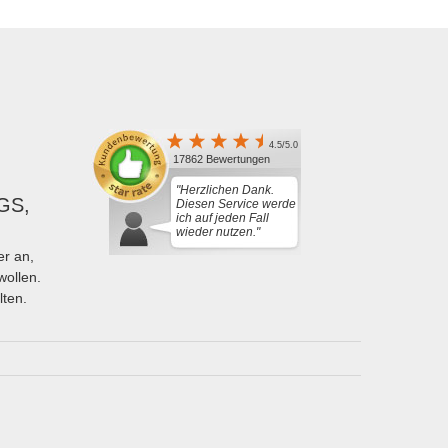
4.5/5.0
17862 Bewertungen
"Herzlichen Dank.
GS,
Diesen Service werde
ich auf jeden Fall
wieder nutzen."
r an,
wollen.
lten.