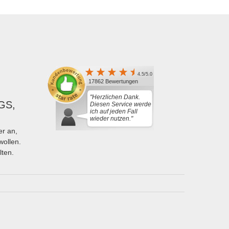
4.5/5.0
17862 Bewertungen
"Herzlichen Dank.
GS,
Diesen Service werde
ich auf jeden Fall
wieder nutzen."
r an,
wollen.
lten.