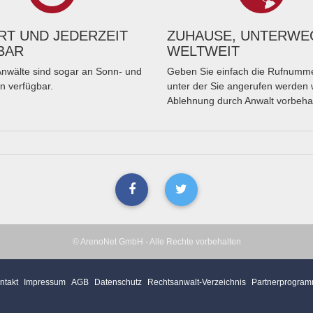
T UND JEDERZEIT
ZUHAUSE, UNTERWE
BAR
WELTWEIT
nwälte sind sogar an Sonn- und
Geben Sie einfach die Rufnumme
n verfügbar.
unter der Sie angerufen werden 
Ablehnung durch Anwalt vorbeha
© ArenoNet GmbH - Alle Rechte vorbehalten
ntakt
Impressum
AGB
Datenschutz
Rechtsanwalt-Verzeichnis
Partnerprogra