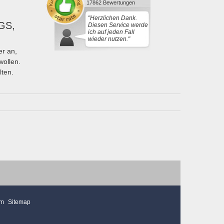
17862 Bewertungen
"Herzlichen Dank.
GS,
Diesen Service werde
ich auf jeden Fall
wieder nutzen."
r an,
wollen.
lten.
mm
Sitemap