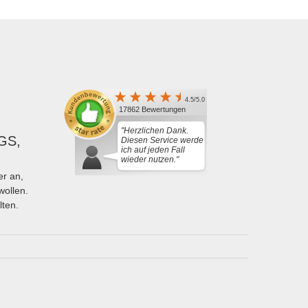
4.5/5.0
17862 Bewertungen
"Herzlichen Dank.
GS,
Diesen Service werde
ich auf jeden Fall
wieder nutzen."
r an,
wollen.
lten.