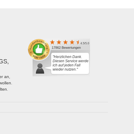
4.5/5.0
17862 Bewertungen
"Herzlichen Dank.
GS,
Diesen Service werde
ich auf jeden Fall
wieder nutzen."
r an,
wollen.
lten.