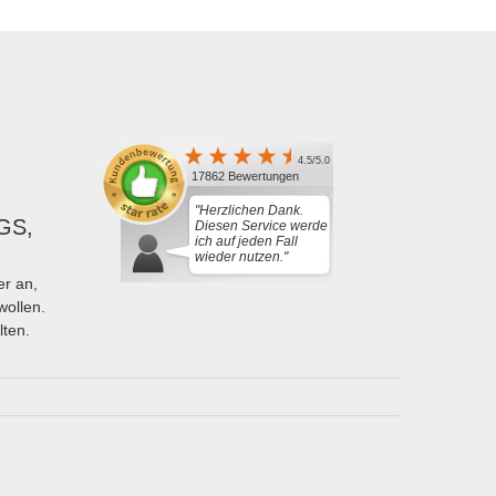
4.5/5.0
17862 Bewertungen
"Herzlichen Dank.
GS,
Diesen Service werde
ich auf jeden Fall
wieder nutzen."
r an,
wollen.
lten.